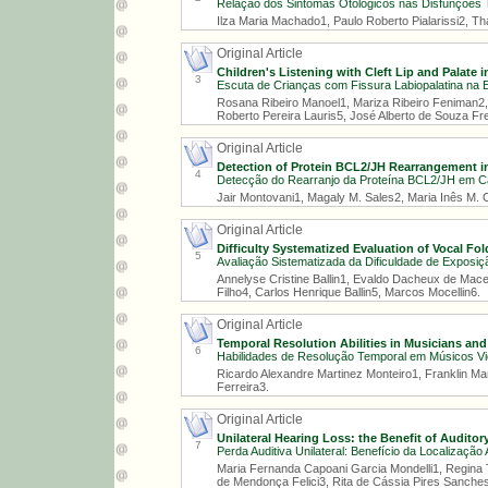
Relação dos Sintomas Otológicos nas Disfunções
Ilza Maria Machado1, Paulo Roberto Pialarissi2, Tha
Original Article
Children's Listening with Cleft Lip and Palate 
3
Escuta de Crianças com Fissura Labiopalatina na 
Rosana Ribeiro Manoel1, Mariza Ribeiro Feniman2,
Roberto Pereira Lauris5, José Alberto de Souza Fre
Original Article
Detection of Protein BCL2/JH Rearrangement 
4
Detecção do Rearranjo da Proteína BCL2/JH em C
Jair Montovani1, Magaly M. Sales2, Maria Inês M. C
Original Article
Difficulty Systematized Evaluation of Vocal Fo
5
Avaliação Sistematizada da Dificuldade de Exposiç
Annelyse Cristine Ballin1, Evaldo Dacheux de Mace
Filho4, Carlos Henrique Ballin5, Marcos Mocellin6.
Original Article
Temporal Resolution Abilities in Musicians and
6
Habilidades de Resolução Temporal em Músicos Vio
Ricardo Alexandre Martinez Monteiro1, Franklin Ma
Ferreira3.
Original Article
Unilateral Hearing Loss: the Benefit of Auditor
7
Perda Auditiva Unilateral: Benefício da Localização
Maria Fernanda Capoani Garcia Mondelli1, Regina Ta
de Mendonça Felici3, Rita de Cássia Pires Sanche