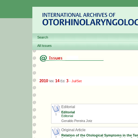
Search
All Issues
2010
14
3
Vol.
Ed.
-
Jul/Set
Editorial
Editorial
1
Editorial
Geraldo Pereira Jotz
Original Article
Relation of the Otological Symptoms in the T
2