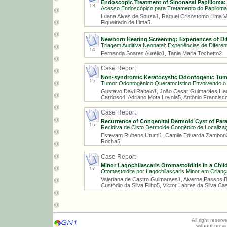
Endoscopic Treatment of Sinonasal Papilloma: 
13
Acesso Endoscópico para Tratamento do Papiloma 
Luana Alves de Souza1, Raquel Crisóstomo Lima V
Figueiredo de Lima5.
Newborn Hearing Screening: Experiences of Dif
Triagem Auditiva Neonatal: Experiências de Difere
14
Fernanda Soares Aurélio1, Tania Maria Tochetto2.
Case Report
Non-syndromic Keratocystic Odontogenic Tumor
15
Tumor Odontogênico Queratocístico Envolvendo o 
Gustavo Davi Rabelo1, João Cesar Guimarães Henr
Cardoso4, Adriano Mota Loyola5, Antônio Francisco
Case Report
Recurrence of Congenital Dermoid Cyst of Par
16
Recidiva de Cisto Dermoide Congênito de Localiz
Estevam Rubens Utumi1, Camila Eduarda Zambon2,
Rocha5.
Case Report
Minor Lagochilascaris Otomastoiditis in a Chil
17
Otomastoidite por Lagochilascaris Minor em Crianç
Valeriana de Castro Guimaraes1, Alverne Passos 
Custódio da Silva Filho5, Victor Labres da Silva 
All right reser
without prev