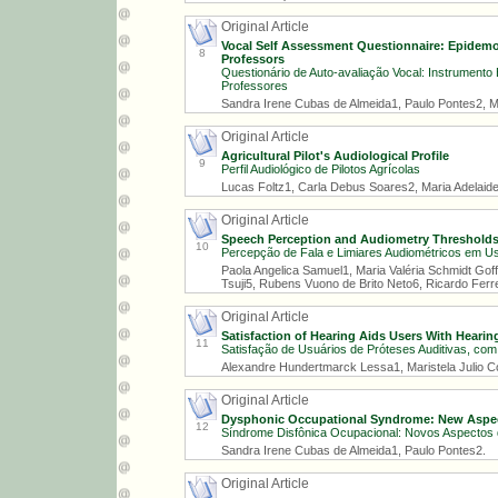
Original Article
Vocal Self Assessment Questionnaire: Epidemo
8
Professors
Questionário de Auto-avaliação Vocal: Instrumento
Professores
Sandra Irene Cubas de Almeida1, Paulo Pontes2, 
Original Article
Agricultural Pilot's Audiological Profile
9
Perfil Audiológico de Pilotos Agrícolas
Lucas Foltz1, Carla Debus Soares2, Maria Adelaid
Original Article
Speech Perception and Audiometry Thresholds 
10
Percepção de Fala e Limiares Audiométricos em Us
Paola Angelica Samuel1, Maria Valéria Schmidt Gof
Tsuji5, Rubens Vuono de Brito Neto6, Ricardo Ferre
Original Article
Satisfaction of Hearing Aids Users With Heari
11
Satisfação de Usuários de Próteses Auditivas, com
Alexandre Hundertmarck Lessa1, Maristela Julio Co
Original Article
Dysphonic Occupational Syndrome: New Aspects
12
Síndrome Disfônica Ocupacional: Novos Aspectos 
Sandra Irene Cubas de Almeida1, Paulo Pontes2.
Original Article